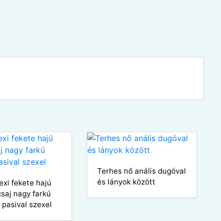
Terhes nő anális dugóval
és lányok között
exi fekete hajú
csaj nagy farkú
 pasival szexel