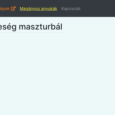
Képek
Magányos anyukák
Kapcsolat
leség maszturbál