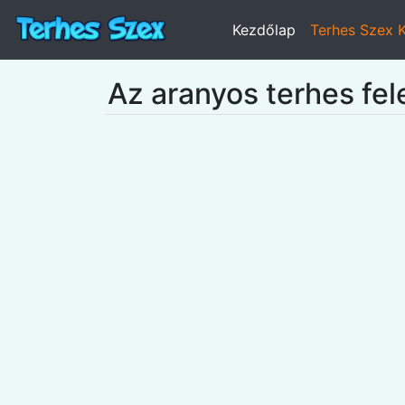
Kezdőlap
Terhes Szex 
Az aranyos terhes fe