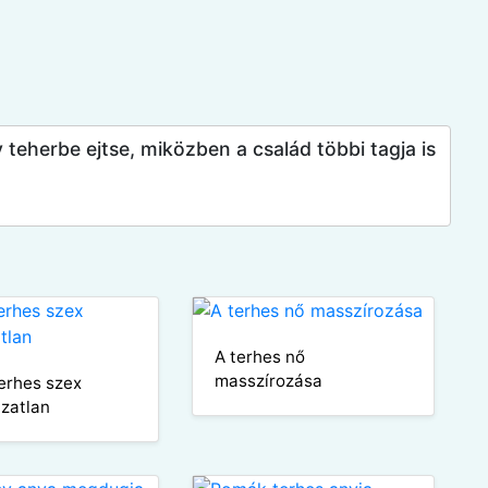
gy teherbe ejtse, miközben a család többi tagja is
A terhes nő
masszírozása
erhes szex
zatlan