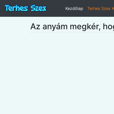
Kezdőlap
Terhes Szex 
Az anyám megkér, ho