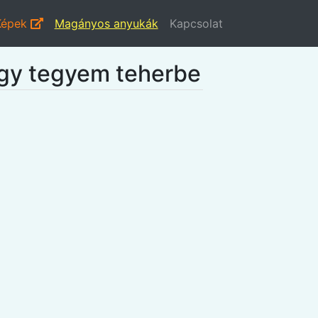
Képek
Magányos anyukák
Kapcsolat
gy tegyem teherbe