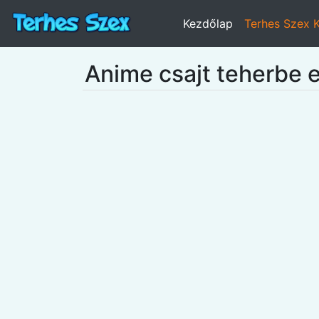
Kezdőlap
Terhes Szex 
Anime csajt teherbe ej