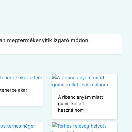
usban megtermékenyítik izgató módon.
 teherbe akar
A ribanc anyám miatt
gumit kellett
használnom