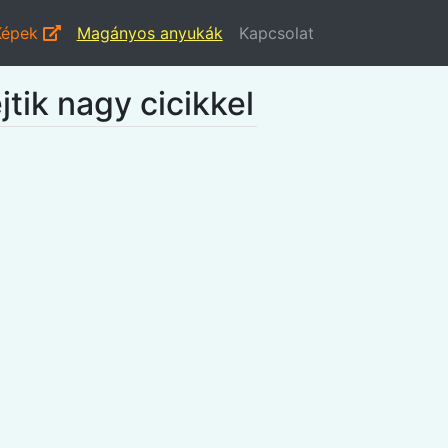
Képek
Magányos anyukák
Kapcsolat
tik nagy cicikkel