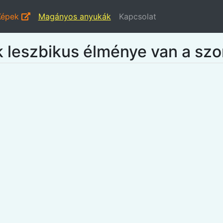
Képek
Magányos anyukák
Kapcsolat
k leszbikus élménye van a sz