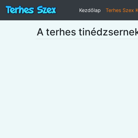
Kezdőlap
Terhes Szex 
A terhes tinédzserne