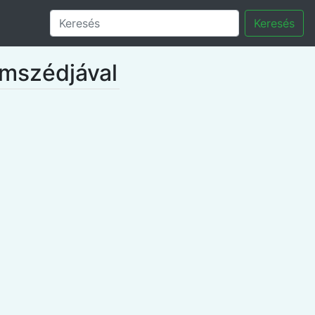
Keresés
omszédjával