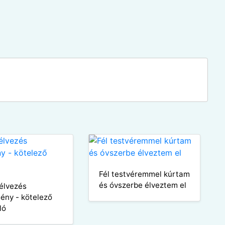
Fél testvéremmel kúrtam
és óvszerbe élveztem el
lélvezés
ény - kötelező
ló