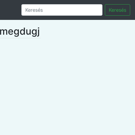
Keresés
y megdugj