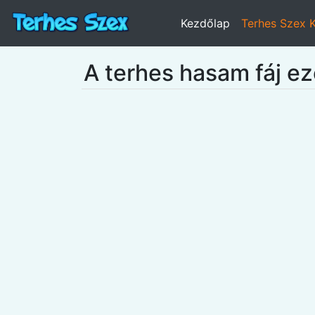
Kezdőlap
Terhes Szex 
A terhes hasam fáj e