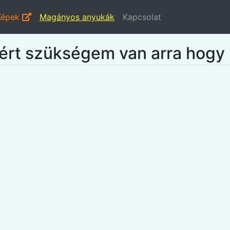
Képek
Magányos anyukák
Kapcsolat
zért szükségem van arra hog