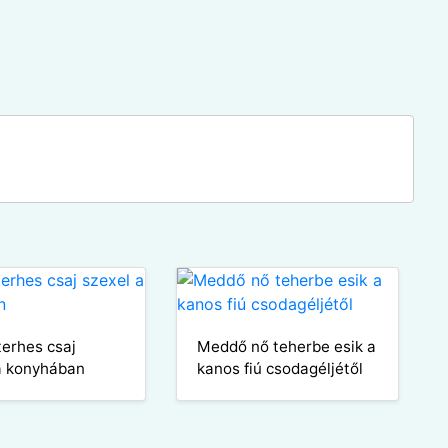
terhes csaj
Meddő nő teherbe esik a
a konyhában
kanos fiú csodagéljétől