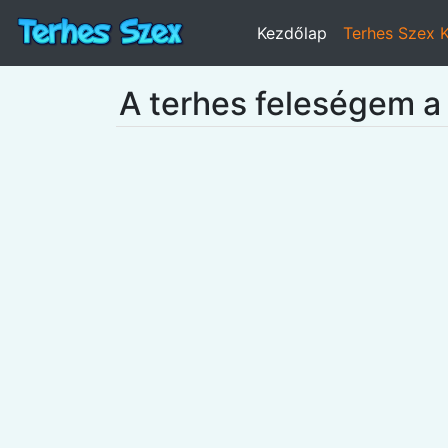
Kezdőlap
Terhes Szex 
A terhes feleségem a