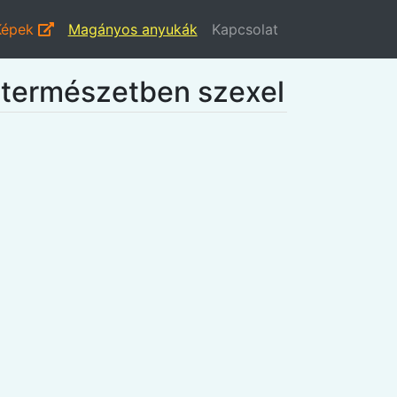
Képek
Magányos anyukák
Kapcsolat
 természetben szexel