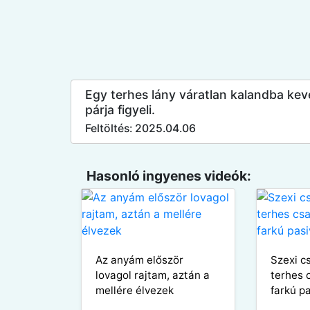
Egy terhes lány váratlan kalandba ke
párja figyeli.
Feltöltés: 2025.04.06
Hasonló ingyenes videók:
Az anyám először
Szexi c
lovagol rajtam, aztán a
terhes 
mellére élvezek
farkú p