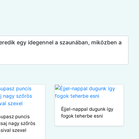
veredik egy idegennel a szaunában, miközben a
Éjjel-nappal dugunk így
fogok teherbe esni
supasz puncis
csaj nagy szőrös
asival szexel