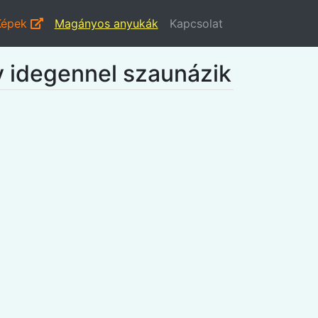
Képek
Magányos anyukák
Kapcsolat
y idegennel szaunázik