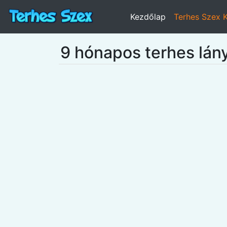
Kezdőlap
Terhes Szex 
9 hónapos terhes lán