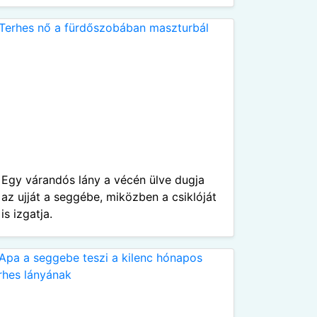
Egy várandós lány a vécén ülve dugja
az ujját a seggébe, miközben a csiklóját
is izgatja.