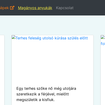
Képek
Magányos anyukák
Kapcsolat
Egy terhes szőke nő még utoljára
szeretkezik a férjével, mielőtt
megszületik a kisfiuk.