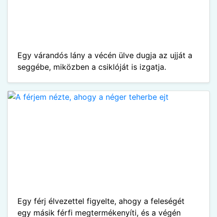
Egy várandós lány a vécén ülve dugja az ujját a
seggébe, miközben a csiklóját is izgatja.
Egy férj élvezettel figyelte, ahogy a feleségét
egy másik férfi megtermékenyíti, és a végén