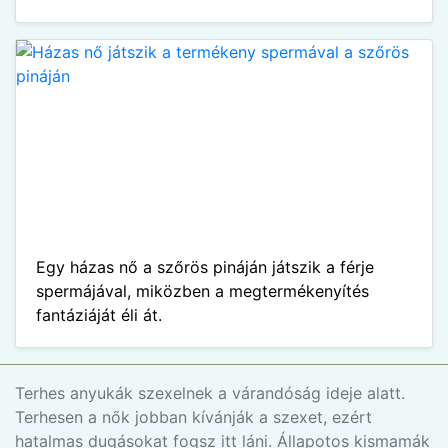
Egy házas nő a szőrös pináján játszik a férje
spermájával, miközben a megtermékenyítés
fantáziáját éli át.
Terhes anyukák szexelnek a várandóság ideje alatt.
Terhesen a nők jobban kívánják a szexet, ezért
hatalmas dugásokat fogsz itt láni. Állapotos kismamák