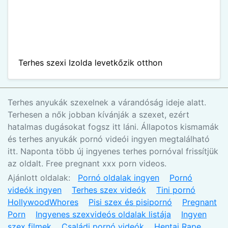
Terhes szexi Izolda levetkőzik otthon
Terhes anyukák szexelnek a várandóság ideje alatt.
Terhesen a nők jobban kívánják a szexet, ezért
hatalmas dugásokat fogsz itt láni. Állapotos kismamák
és terhes anyukák pornó videói ingyen megtalálható
itt. Naponta több új ingyenes terhes pornóval frissítjük
az oldalt. Free pregnant xxx porn videos.
Ajánlott oldalak:
Pornó oldalak ingyen
Pornó
videók ingyen
Terhes szex videók
Tini pornó
HollywoodWhores
Pisi szex és pisipornó
Pregnant
Porn
Ingyenes szexvideós oldalak listája
Ingyen
szex filmek
Családi pornó videók
Hentai Rape