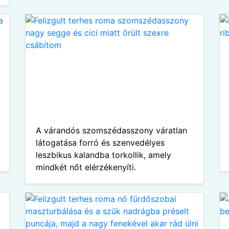
A várandós szomszédasszony váratlan
látogatása forró és szenvedélyes
leszbikus kalandba torkollik, amely
mindkét nőt elérzékenyíti.