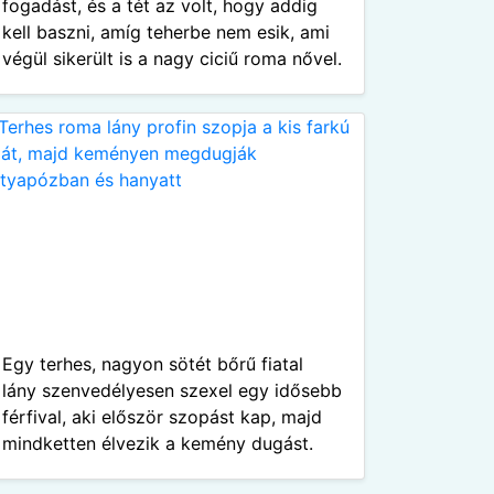
fogadást, és a tét az volt, hogy addig
kell baszni, amíg teherbe nem esik, ami
végül sikerült is a nagy ciciű roma nővel.
Egy terhes, nagyon sötét bőrű fiatal
lány szenvedélyesen szexel egy idősebb
férfival, aki először szopást kap, majd
mindketten élvezik a kemény dugást.