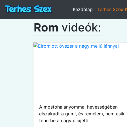
Kezdőlap
Terhes Szex 
Rom
videók:
A mostohalányommal hevességében
elszakadt a gumi, és remélem, nem esik
teherbe a nagy cicijétől.