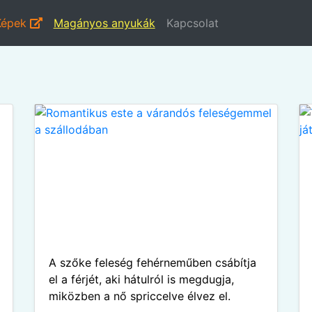
Képek
Magányos anyukák
Kapcsolat
A szőke feleség fehérneműben csábítja
el a férjét, aki hátulról is megdugja,
miközben a nő spriccelve élvez el.