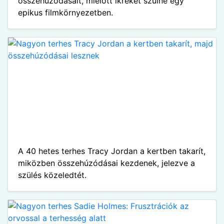
összehúzódásait, mielőtt ikreket szülne egy
epikus filmkörnyezetben.
A 40 hetes terhes Tracy Jordan a kertben takarít,
miközben összehúzódásai kezdenek, jelezve a
szülés közeledtét.