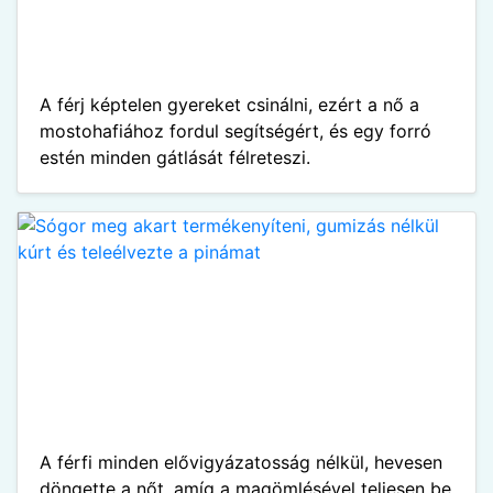
A férj képtelen gyereket csinálni, ezért a nő a
mostohafiához fordul segítségért, és egy forró
estén minden gátlását félreteszi.
A férfi minden elővigyázatosság nélkül, hevesen
döngette a nőt, amíg a magömlésével teljesen be