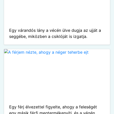
Egy várandós lány a vécén ülve dugja az ujját a
seggébe, miközben a csiklóját is izgatja.
Egy férj élvezettel figyelte, ahogy a feleségét
egy másik férfi megtermékenyíti, és a végén