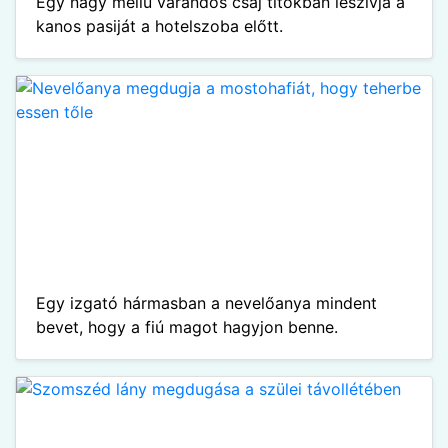
Egy nagy mellű várandós csaj titokban leszívja a
kanos pasiját a hotelszoba előtt.
Egy izgató hármasban a nevelőanya mindent
bevet, hogy a fiú magot hagyjon benne.