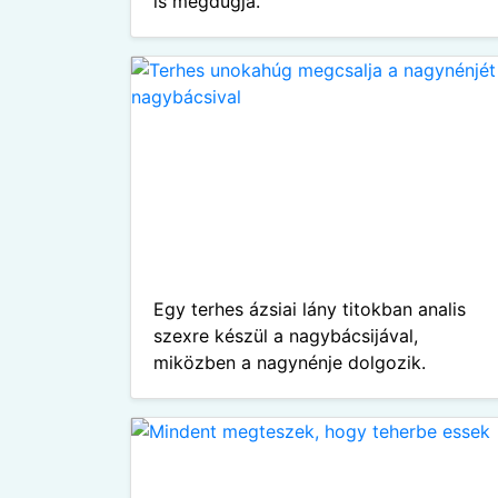
is megdugja.
Egy terhes ázsiai lány titokban analis
szexre készül a nagybácsijával,
miközben a nagynénje dolgozik.