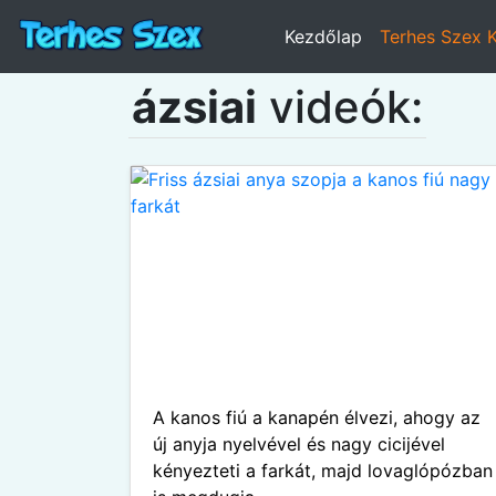
Kezdőlap
Terhes Szex 
ázsiai
videók:
A kanos fiú a kanapén élvezi, ahogy az
új anyja nyelvével és nagy cicijével
kényezteti a farkát, majd lovaglópózban