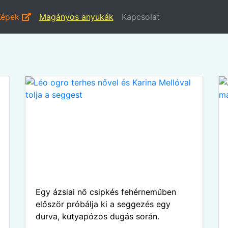
Képek
Magányos anyukák
Kapcsolat
Egy ázsiai nő csipkés fehérneműben
először próbálja ki a seggezés egy
durva, kutyapózos dugás során.