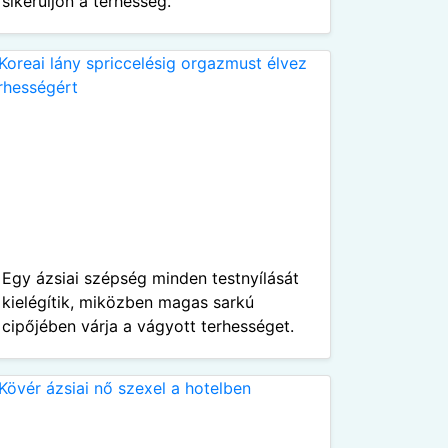
sikerüljön a terhesség.
Egy ázsiai szépség minden testnyílását
kielégítik, miközben magas sarkú
cipőjében várja a vágyott terhességet.