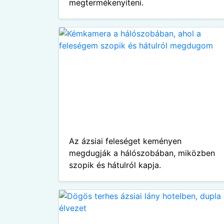
megtermékenyíteni.
Az ázsiai feleséget keményen
megdugják a hálószobában, miközben
szopik és hátulról kapja.