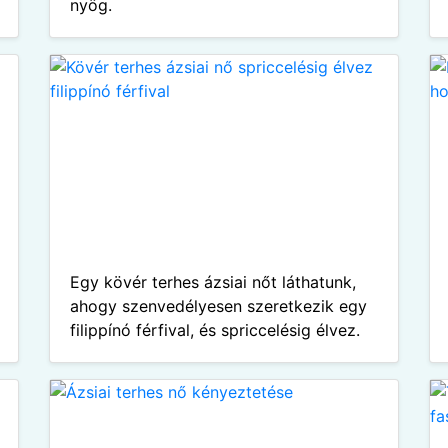
nyög.
Egy kövér terhes ázsiai nőt láthatunk,
ahogy szenvedélyesen szeretkezik egy
filippínó férfival, és spriccelésig élvez.